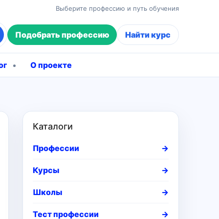
Выберите профессию и путь обучения
Подобрать профессию
Найти курс
ог
О проекте
Каталоги
Профессии
→
Курсы
→
Школы
→
Тест профессии
→