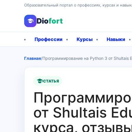
Образовательный портал о профессиях, курсах и навык
Dio
fort
Профессии
Курсы
Навыки
Главная
/
Программирование на Python 3 от Shultais 
СТАТЬЯ
Программиров
от Shultais E
курса, отзыв