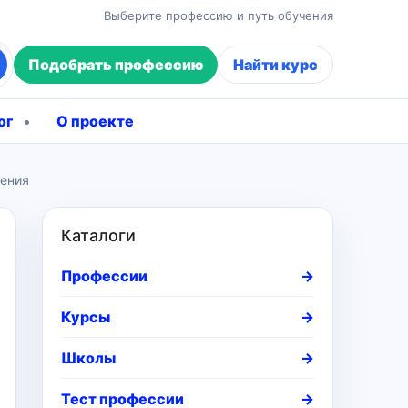
Выберите профессию и путь обучения
Подобрать профессию
Найти курс
ог
О проекте
чения
Каталоги
Профессии
→
Курсы
→
Школы
→
Тест профессии
→