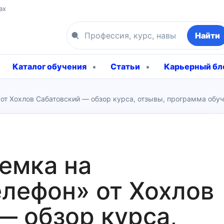
ах
Найти
Каталог обучения
Статьи
Карьерный бл
от Хохлов Сабатовский — обзор курса, отзывы, программа обу
емка на
лефон» от Хохлов
— обзор курса,