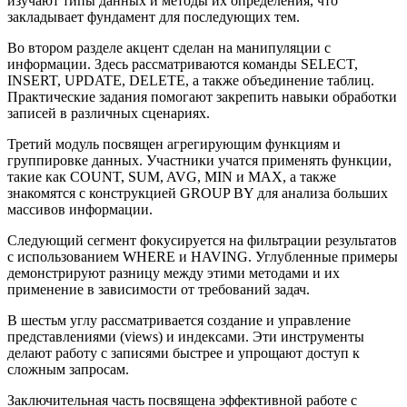
изучают типы данных и методы их определения, что
закладывает фундамент для последующих тем.
Во втором разделе акцент сделан на манипуляции с
информации. Здесь рассматриваются команды SELECT,
INSERT, UPDATE, DELETE, а также объединение таблиц.
Практические задания помогают закрепить навыки обработки
записей в различных сценариях.
Третий модуль посвящен агрегирующим функциям и
группировке данных. Участники учатся применять функции,
такие как COUNT, SUM, AVG, MIN и MAX, а также
знакомятся с конструкцией GROUP BY для анализа больших
массивов информации.
Следующий сегмент фокусируется на фильтрации результатов
с использованием WHERE и HAVING. Углубленные примеры
демонстрируют разницу между этими методами и их
применение в зависимости от требований задач.
В шестьм углу рассматривается создание и управление
представлениями (views) и индексами. Эти инструменты
делают работу с записями быстрее и упрощают доступ к
сложным запросам.
Заключительная часть посвящена эффективной работе с