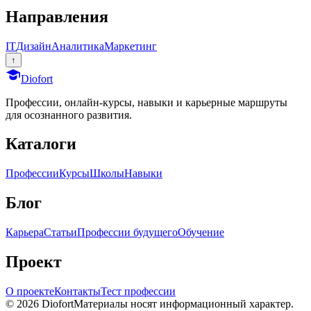
Направления
IT
Дизайн
Аналитика
Маркетинг
↑
Dio
fort
Профессии, онлайн-курсы, навыки и карьерные маршруты
для осознанного развития.
Каталоги
Профессии
Курсы
Школы
Навыки
Блог
Карьера
Статьи
Профессии будущего
Обучение
Проект
О проекте
Контакты
Тест профессии
© 2026 Diofort
Материалы носят информационный характер.