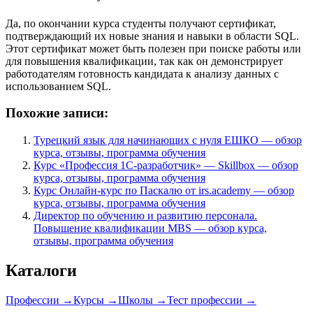
Да, по окончании курса студенты получают сертификат,
подтверждающий их новые знания и навыки в области SQL.
Этот сертификат может быть полезен при поиске работы или
для повышения квалификации, так как он демонстрирует
работодателям готовность кандидата к анализу данных с
использованием SQL.
Похожие записи:
Турецкий язык для начинающих с нуля ЕШКО — обзор
курса, отзывы, программа обучения
Курс «Профессия 1C-разработчик» — Skillbox — обзор
курса, отзывы, программа обучения
Курс Онлайн-курс по Паскалю от irs.academy — обзор
курса, отзывы, программа обучения
Директор по обучению и развитию персонала.
Повышение квалификации MBS — обзор курса,
отзывы, программа обучения
Каталоги
Профессии
→
Курсы
→
Школы
→
Тест профессии
→