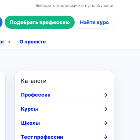
Выберите профессию и путь обучения
Подобрать профессию
Найти курс
ог
О проекте
Каталоги
Профессии
→
Курсы
→
Школы
→
Тест профессии
→